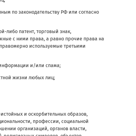
тупным по законодательству РФ или согласно
ой-либо патент, торговый знак,
ные с ними права, а равно прочие права на
 правомерно используемые третьими
 информации и/или спама;
астной жизни любых лиц;
пристойных и оскорбительных образов,
ациональности, профессии, социальной
ношении организаций, органов власти,
), религиозных символов, объектов