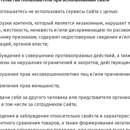
 соглашаетесь не использовать сервисы Сайта с целью:
Загрузки контента, который является незаконным, нарушает
, жестокость, ненависть и/или дискриминацию по расово
ному признакам; содержит недостоверные сведения и/или
аций, органов власти;
Побуждения к совершению противоправных действий, а так
ены на нарушение ограничений и запретов, действующих
Нарушения прав несовершеннолетних лиц и/или причинени
Ущемления прав меньшинств;
Выдачи себя за другого человека или представителя орган
, в том числе за сотрудников Сайта;
Введения в заблуждение относительно свойств и характерис
ктного сравнения товаров, а также формирования негатив
щимся определенными товарами, или осуждения таких ли