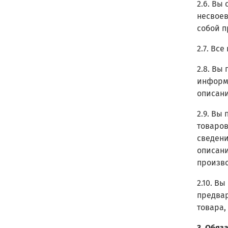
2.6. Вы
несвоев
собой п
2.7. Вс
2.8. Вы
информа
описани
2.9. Вы
товаров
сведени
описани
произв
2.10. В
предвар
товара,
3. Обяз