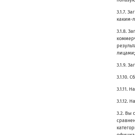
3.1.7. 
каким-л
3.1.8. 
коммерч
результ
лицами
3.1.9. 
3.1.10.
3.1.11.
3.1.12.
3.2. Вы
сравнен
категор
официал