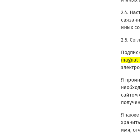
2.4. На
связанн
иных со
2.5. Со
Подписы
magnat-
электро
Я проин
необход
сайтом 
получен
Я также
хранить
имя, от