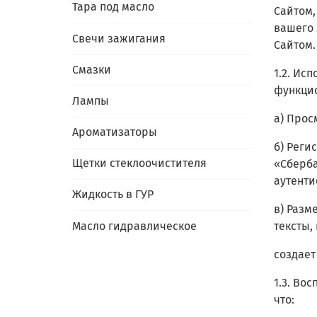
Тара под масло
Сайтом,
вашего 
Свечи зажигания
Сайтом.
Смазки
1.2. Ис
функци
Лампы
а) Прос
Ароматизаторы
б) Реги
Щетки стеклоочистителя
«Сберба
аутенти
Жидкость в ГУР
в) Разм
Масло гидравлическое
тексты,
создает
1.3. Во
что: