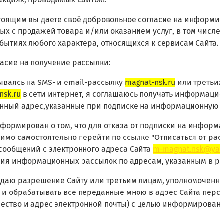
стоящим вы даете своё добровольное согласие на информи
ых с продажей товара и/или оказанием услуг, в том числе 
бытиях любого характера, относящихся к сервисам Сайта.
гласие на получение рассылки:
ваясь на SMS- и email-рассылку
magnat-nsk.ru
или третьи
nsk.ru
в сети интернет, я соглашаюсь получать информац
нный адрес,указанные при подписке на информационную 
формирован о том, что для отказа от подписки на инфо
имо самостоятельно перейти по ссылке "Отписаться от ра
сообщений с электронного адреса Сайта
m-magnat.nsk@ya
ия информационных рассылок по адресам, указанным в ра
 даю разрешение Сайту или третьим лицам, уполномоченны
 и обрабатывать все переданные мною в адрес Сайта пер
чество и адрес электронной почты) с целью информировани