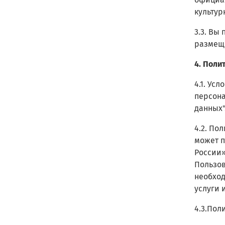
культур
3.3. Вы
размеще
4. Поли
4.1. Ус
персона
данных"
4.2. По
может п
России»
Пользов
необход
услуги 
4.3.Пол