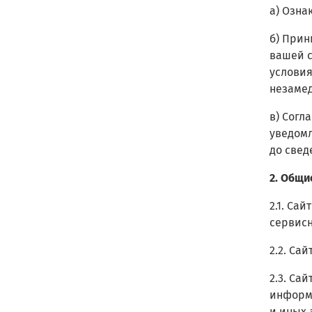
а) Озна
б) Прин
вашей с
условия
незамед
в) Согл
уведомл
до свед
2. Общи
2.1. Са
сервисн
2.2. Са
2.3. Са
информа
и иных 