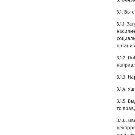
3.1. Вы
3.1.1. 
насилие
социаль
организ
3.1.2. 
направл
3.1.3. 
3.1.4. 
3.1.5. 
то прав
3.1.6. 
некорре
пользую