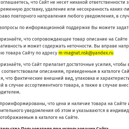
 соглашаетесь, что Сайт не несет никакой ответственности
ременную доставку, удаление или несохранность каких-ли
раво повторного направления любого уведомления, в случ
е вопросы по информационной поддержке Вы можете задат
 признаёте, что сопровождающее товар описание на Сайт
тивность и может содержать неточности. Вы вправе напр
ю товара Сайту по адресу
m-magnat.nsk@yandex.ru
 признаёте, что Сайт прилагает достаточные усилия, чтобы
 соответствовали описаниям, приведенным в каталоге Сай
я, что фактические внешний вид, упаковка и характеристи
й в случае ассортиментного товара, а также в случае вн
одителем.
ы проинформированы, что цена и наличие товара на Сайте 
ительного уведомления об этом и указываются в индивид
 отображаемым в каталоге на Сайте.
ательства Пользователя при использовании Сайта