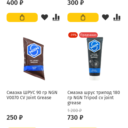
400 ₽
300 ₽
-39%
Предзаказ
Смазка ШРУС 90 гр NGN
Смазка шрус трипод 180
V0070 CV Joint Grease
гр NGN Tripod cv joint
grease
1 200 ₽
250 ₽
730 ₽