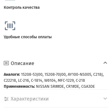
Контроль качества
Удобные способы оплаты
Описание
Аналоги:
15208-53J00, 15208-70J00, AY100-NS005, C218J,
C22218, LC-216, C-1814, W6104, MFC-1229, C-218
Применяемость:
NISSAN SR##DE, CR1#DE, CGA3DE
Характеристики