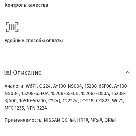
Контроль качества
Удобные способы оплаты
Описание
Аналоги: W671, C-224, AY100-NS004, 15208-65F00, AY100-
NS004, 15208-65F0A, 15208-65F0B, 15208-ED50A, 15208-
3J400, 16510-50Z00, C224J, C22224, LC-218, C-1823, W671,
MFC-1235, NFN-3224
Применяемость: NISSAN QG1##, HR1#, MR##, QR##