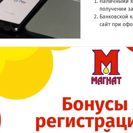
Наличными к
получении з
Банковской к
сайт при оф