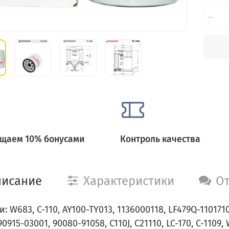
щаем 10% бонусами
Контроль качества
исание
Характеристики
О
: W683, C-110, AY100-TY013, 1136000118, LF479Q-1101710
90915-03001, 90080-91058, C110J, C21110, LC-170, C-1109,