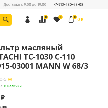
Доставка с 9:00 до 19:00
+7-913-480-48-08
0
0
0
0 ₽
льтр масляный
TACHI TC-1030 C-110
915-03001 MANN W 68/3
(0)
е:
В наличии
 ₽
СТВО