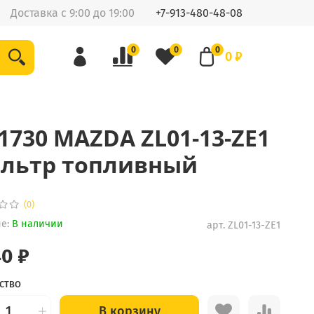
Доставка с 9:00 до 19:00
+7-913-480-48-08
0
0
0
0 ₽
-1730 MAZDA ZL01-13-ZE1
льтр топливный
(0)
е:
В наличии
арт.
ZL01-13-ZE1
40 ₽
СТВО
В корзину