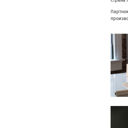
Страна 
Партном
произв