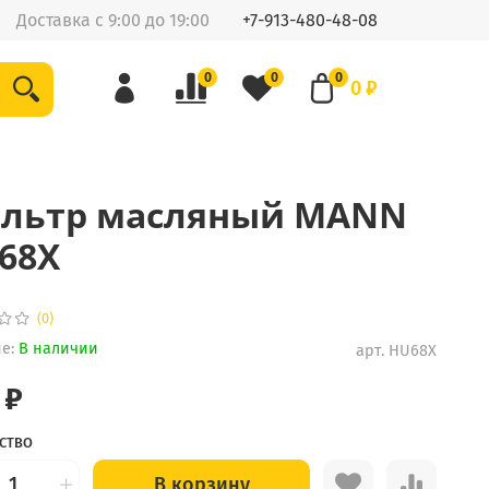
Доставка с 9:00 до 19:00
+7-913-480-48-08
0
0
0
0 ₽
льтр масляный MANN
68X
(0)
е:
В наличии
арт.
HU68X
 ₽
СТВО
В корзину