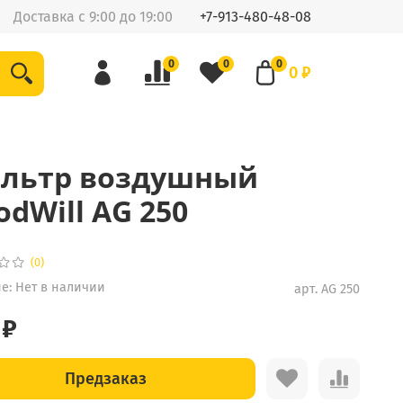
Доставка с 9:00 до 19:00
+7-913-480-48-08
0
0
0
0 ₽
льтр воздушный
odWill AG 250
(0)
е:
Нет в наличии
арт.
AG 250
 ₽
Предзаказ