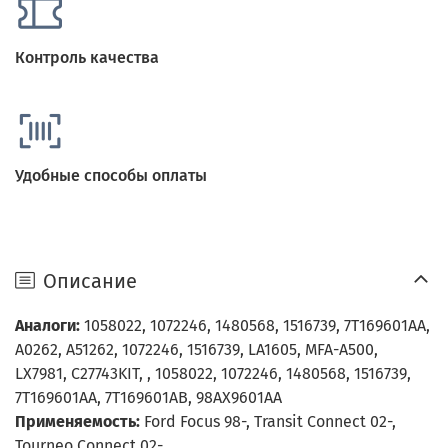
Контроль качества
Удобные способы оплаты
Описание
Аналоги:
1058022, 1072246, 1480568, 1516739, 7T169601AA,
A0262, A51262, 1072246, 1516739, LA1605, MFA-A500,
LX7981, C27743KIT, , 1058022, 1072246, 1480568, 1516739,
7T169601AA, 7T169601AB, 98AX9601AA
Применяемость:
Ford Focus 98-, Transit Connect 02-,
Tourneo Connect 02-