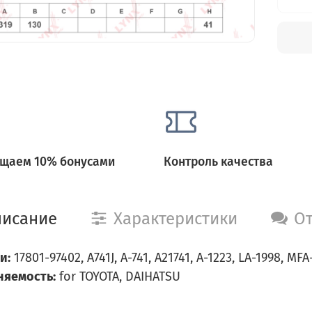
щаем 10% бонусами
Контроль качества
исание
Характеристики
О
и:
17801-97402, A741J, A-741, A21741, A-1223, LA-1998, M
яемость:
for TOYOTA, DAIHATSU