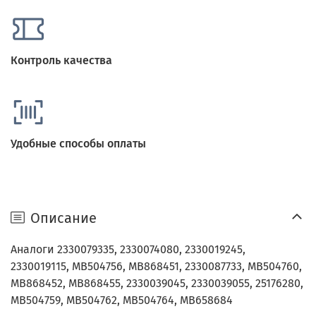
Контроль качества
Удобные способы оплаты
Описание
Аналоги 2330079335, 2330074080, 2330019245,
2330019115, MB504756, MB868451, 2330087733, MB504760,
MB868452, MB868455, 2330039045, 2330039055, 25176280,
MB504759, MB504762, MB504764, MB658684