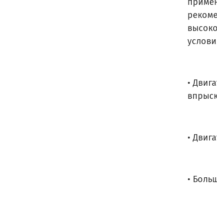
примен
рекоме
высоко
услови
• Двиг
впрыск
• Двиг
• Боль