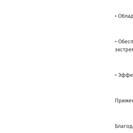
• Обла
• Обес
экстре
• Эффе
Приме
Благод