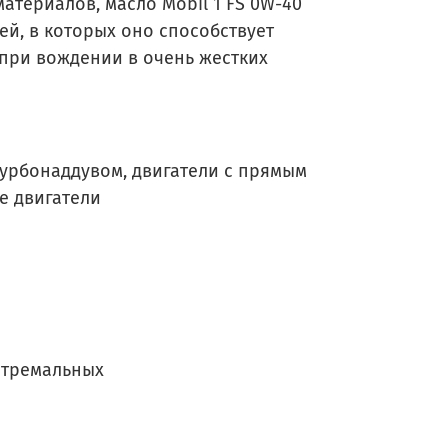
териалов, масло Mobil 1 FS 0W-40
й, в которых оно способствует
при вождении в очень жестких
турбонаддувом, двигатели с прямым
е двигатели
кстремальных