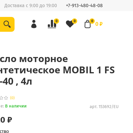
Доставка с 9:00 до 19:00
+7-913-480-48-08
0
0
0
0 ₽
сло моторное
нтетическое MOBIL 1 FS
40 , 4л
(0)
е:
В наличии
арт.
153692/EU
20 ₽
СТВО