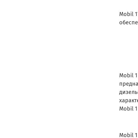
Mobil 
обеспе
Mobil 
предна
дизель
характ
Mobil 
Mobil 