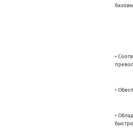
базовы
• Соот
превос
• Обес
• Обла
быстро