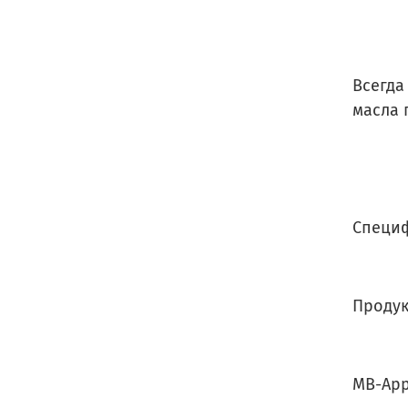
Всегда
масла 
Специ
Продук
MB-App