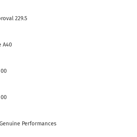
roval 229.5
e A40
 00
 00
 Genuine Performances