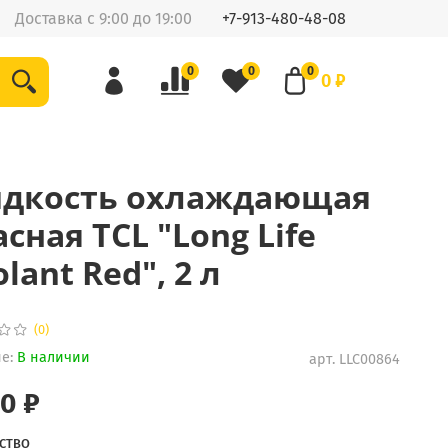
Доставка с 9:00 до 19:00
+7-913-480-48-08
0
0
0
0 ₽
дкость охлаждающая
асная TCL "Long Life
lant Red", 2 л
(0)
е:
В наличии
арт.
LLC00864
90 ₽
СТВО