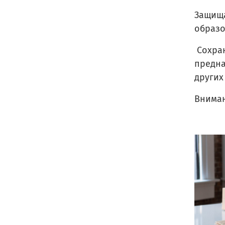
Защища
образо
Сохран
предна
других
Вниман