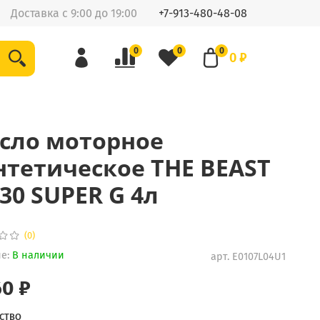
Доставка с 9:00 до 19:00
+7-913-480-48-08
0
0
0
0 ₽
сло моторное
нтетическое THE BEAST
30 SUPER G 4л
(0)
е:
В наличии
арт.
E0107L04U1
60 ₽
СТВО