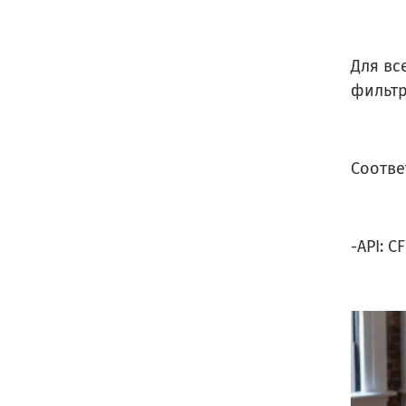
Для вс
фильтр
Соотве
-API: C