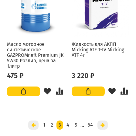
Масло моторное
Жидкость для АКПП
синтетическое
Micking ATF T-IV Micking
GAZPROMneft Premium JK
ATF 4л
5W30 Розлив, цена за
1литр
475 ₽
3 220 ₽
1
2
3
4
5
64
…